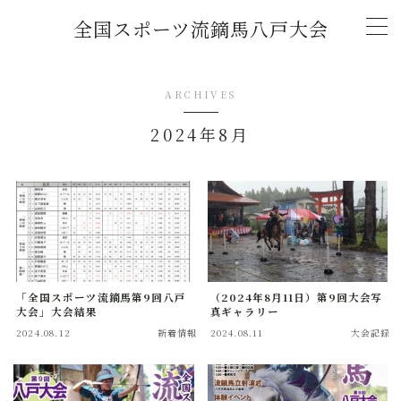
全国スポーツ流鏑馬八戸大会
MENU
ARCHIVES
トップページ
2024年8月
新着情報
(2026年)「全国スポーツ流鏑馬第11回八戸大
会」開催概要
チャレンジマッチ U-18流鏑馬大会
「全国スポーツ流鏑馬第9回八戸
（2024年8月11日）第9回大会写
大会」大会結果
真ギャラリー
2024.08.12
新着情報
2024.08.11
大会記録
大会記録
2026年大会協賛スポンサー募集中！