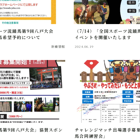
ーツ流鏑馬第9回八戸大会
（7/14）「全国スポーツ流鏑
借馬希望予約について
イベントを開催いたします
新着情報
2024.06.19
馬第9回八戸大会」協賛スポン
チャレンジマッチ出場選手募
馬合同練習会」