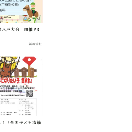
馬八戸大会」開催PR
新着情報
集！「全国子ども流鏑