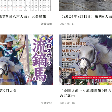
大会記録
馬第9回八戸大会」大会結果
（2024年8月11日）第9回
2026年大会協賛スポンサー募集中！
新着情報
2024.08.11
全国スポーツ流鏑馬八戸大会実行委員会
）第9回大会
「全国スポーツ流鏑馬第9回
のご案内
大会記録
2024.08.10