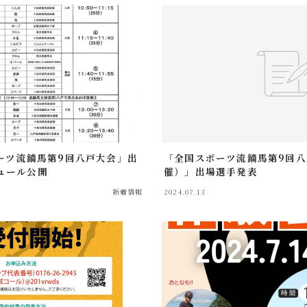
ポーツ流鏑馬第9回八戸大会」出
「全国スポーツ流鏑馬第9回八戸
ュール公開
催）」出場選手発表
新着情報
2024.07.13