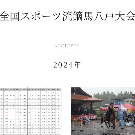
全国スポーツ流鏑馬八戸大
ARCHIVES
トップページ
2024年
新着情報
(2026年)「全国スポーツ流鏑馬第11回八
戸大会」開催概要
チャレンジマッチ U-18流鏑馬大会