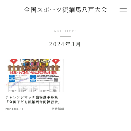
全国スポーツ流鏑馬八戸大会
MENU
ARCHIVES
トップページ
2024年3月
新着情報
(2026年)「全国スポーツ流鏑馬第11回八戸大
会」開催概要
チャレンジマッチ U-18流鏑馬大会
チャレンジマッチ出場選手募集！
「全国子ども流鏑馬合同練習会」
2024.03.31
新着情報
大会記録
2026年大会協賛スポンサー募集中！