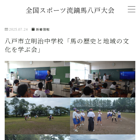
全国スポーツ流鏑馬八戸大会
MENU
2025.07.24
新着情報
八戸市立明治中学校「馬の歴史と地域の文
トップページ
化を学ぶ会」
新着情報
(2026年)「全国スポーツ流鏑馬第11回八戸大
会」開催概要
チャレンジマッチ U-18流鏑馬大会
大会記録
2026年大会協賛スポンサー募集中！