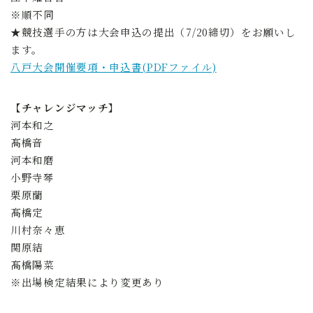
※順不同
★競技選手の方は大会申込の提出（7/20締切）をお願いし
ます。
八戸大会開催要項・申込書(PDFファイル)
【チャレンジマッチ】
河本和之
髙橋音
河本和磨
小野寺琴
栗原蘭
髙橋定
川村奈々恵
関原結
髙橋陽菜
※出場検定結果により変更あり