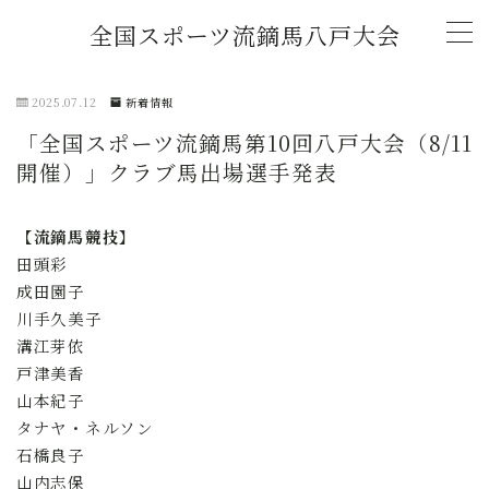
全国スポーツ流鏑馬八戸大会
MENU
2025.07.12
新着情報
「全国スポーツ流鏑馬第10回八戸大会（8/11
トップページ
開催）」クラブ馬出場選手発表
新着情報
【流鏑馬競技】
田頭彩
(2026年)「全国スポーツ流鏑馬第11回八戸大
成田園子
会」開催概要
川手久美子
溝江芽依
チャレンジマッチ U-18流鏑馬大会
戸津美香
山本紀子
大会記録
タナヤ・ネルソン
石橋良子
2026年大会協賛スポンサー募集中！
山内志保