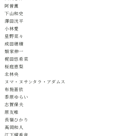
阿曽薫
下山和史
全国スポーツ流鏑馬八戸大会実行委員会
澤田洸平
小林愛
星野菜々
成田穂積
類家伸一
梶田悠希菜
桜庭恵梨
北林央
ヌマ・ヌサンタラ・アダムス
布施蒼依
黍原ゆらい
志賀保夫
原友唯
長嶺ひかり
髙岡和人
江下耀香音