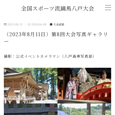
全国スポーツ流鏑馬八戸大会
MENU
2023.08.11
2024.06.08
大会記録
（2023年8月11日）第8回大会写真ギャラリ
トップページ
ー
新着情報
撮影：公式イベントカメラマン（八戸高専写真部）
(2026年)「全国スポーツ流鏑馬第11回八戸大
会」開催概要
チャレンジマッチ U-18流鏑馬大会
大会記録
2026年大会協賛スポンサー募集中！