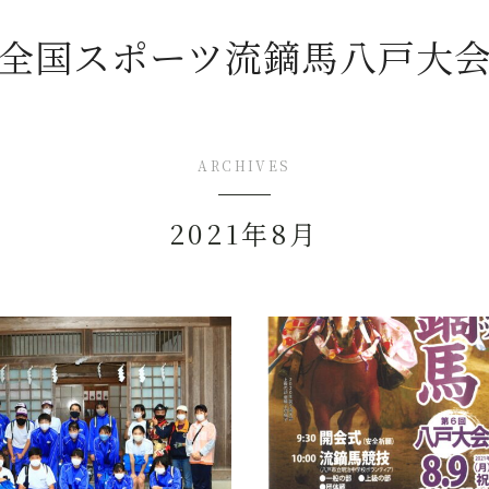
全国スポーツ流鏑馬八戸大
ARCHIVES
トップページ
2021年8月
新着情報
(2026年)「全国スポーツ流鏑馬第11回八
戸大会」開催概要
チャレンジマッチ U-18流鏑馬大会