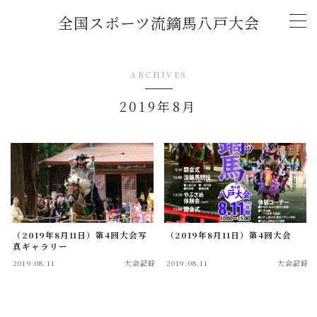
全国スポーツ流鏑馬八戸大会
MENU
ARCHIVES
トップページ
2019年8月
新着情報
(2026年)「全国スポーツ流鏑馬第11回八戸大
会」開催概要
チャレンジマッチ U-18流鏑馬大会
（2019年8月11日）第4回大会写
（2019年8月11日）第4回大会
真ギャラリー
2019.08.11
大会記録
2019.08.11
大会記録
大会記録
2026年大会協賛スポンサー募集中！