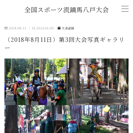
全国スポーツ流鏑馬八戸大会
MENU
2018.08.11
2024.06.08
大会記録
（2018年8月11日）第3回大会写真ギャラリ
トップページ
ー
新着情報
(2026年)「全国スポーツ流鏑馬第11回八戸大
会」開催概要
チャレンジマッチ U-18流鏑馬大会
大会記録
2026年大会協賛スポンサー募集中！