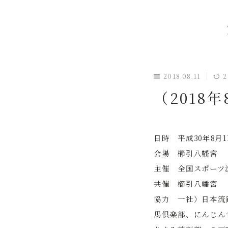
2018.08.11
2
（2018
日時 平成30年8月1
会場 櫛引八幡宮
主催 全国スポーツ
共催 櫛引八幡宮
協力 一社）日本流
馬倶楽部、にんじん