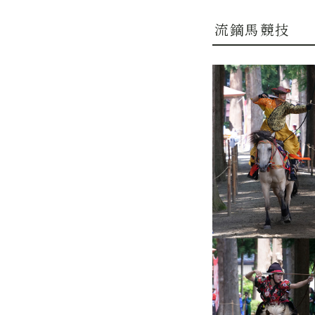
流鏑馬競技