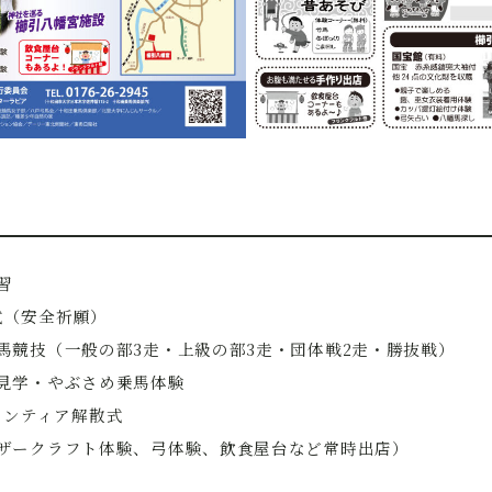
走練習
開会式（安全祈願）
0 流鏑馬競技（一般の部3走・上級の部3走・団体戦2走・勝抜戦）
 神社見学・やぶさめ乗馬体験
ボランティア解散式
00 レザークラフト体験、弓体験、飲食屋台など常時出店）