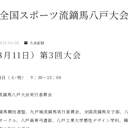
全国スポーツ流鏑馬八戸大
024.06.08
大会記録
年8月11日）第3回大会
トップページ
新着情報
1日（土･祝） 9：30～15：00
(2026年)「全国スポーツ流鏑馬第11回八
流鏑馬八戸大会実行委員会
戸大会」開催概要
鏑馬競技連盟、九戸城流鏑馬実行委員会、全国流鏑馬女子部、
チャレンジマッチ U-18流鏑馬大会
サークル、八戸高専弓道部、八戸工業大学感性デザイン学科、