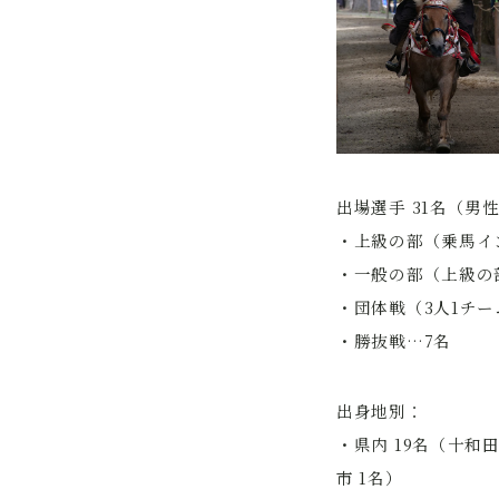
出場選手 31名（男性
・上級の部（乗馬イ
・一般の部（上級の
・団体戦（3人1チー
・勝抜戦…7名
出身地別：
・県内 19名（十和
市 1名）