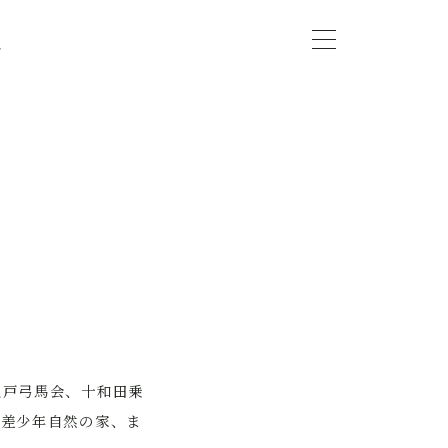
会
八戸弓馬会、十和田乗
種差少年自然の家、ま