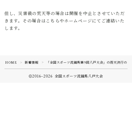
但し、災害級の荒天等の場合は開催を中止とさせていただ
全国スポーツ流鏑馬八戸大会実行委員会
きます。その場合はこちらやホームページにてご連絡いた
します。
HOME
新着情報
「全国スポーツ流鏑馬第9回八戸大会」の雨天決行のご
＞
＞
2016–2026 全国スポーツ流鏑馬八戸大会