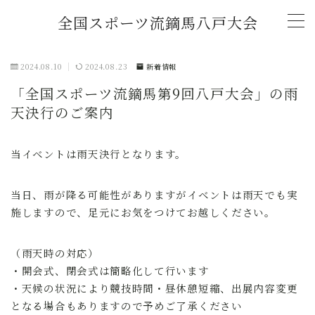
全国スポーツ流鏑馬八戸大会
MENU
2024.08.10
2024.08.23
新着情報
「全国スポーツ流鏑馬第9回八戸大会」の雨
トップページ
天決行のご案内
新着情報
当イベントは雨天決行となります。
(2026年)「全国スポーツ流鏑馬第11回八戸大
会」開催概要
当日、雨が降る可能性がありますがイベントは雨天でも実
施しますので、足元にお気をつけてお越しください。
チャレンジマッチ U-18流鏑馬大会
（雨天時の対応）
大会記録
・開会式、閉会式は簡略化して行います
・天候の状況により競技時間・昼休憩短縮、出展内容変更
となる場合もありますので予めご了承ください
2026年大会協賛スポンサー募集中！